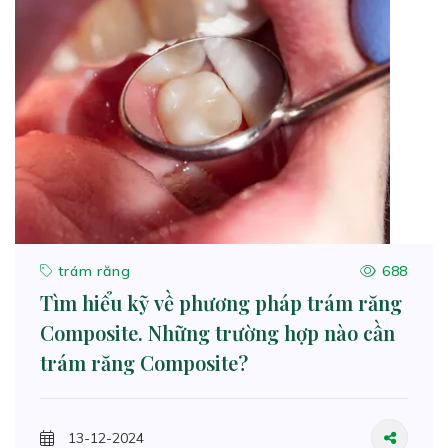
trám răng
688
Tìm hiểu kỹ về phương pháp trám răng
Composite. Những trường hợp nào cần
trám răng Composite?
13-12-2024