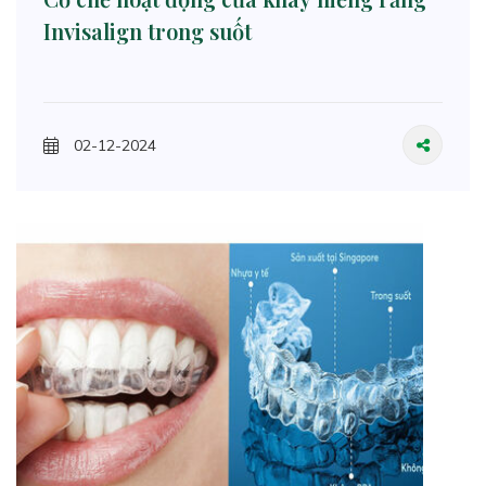
Invisalign trong suốt
02-12-2024