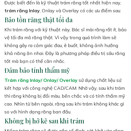
Được biết đến là kỹ thuật trám răng tốt nhất hiện nay,
trám răng Inlay
, Onlay và Overlay có các ưu điểm sau:
Bảo tồn răng thật tối đa
Khi trám răng với kỹ thuật này, Bác sĩ mài răng rất ít, bảo
vệ tối đa mô răng thật. Vì vậy trong quá trình làm sẽ
không gây ra cảm giác đau, ê buốt, không ảnh hưởng
khả năng ăn nhai. Đây là phương pháp điều trị sâu răng
tốt mà bạn có thể cân nhắc.
Đảm bảo tính thẩm mỹ
Trám răng Inlay/ Onlay/ Overlay
sử dụng chất liệu sứ
kết hợp với công nghệ CAD/CAM. Nhờ vậy, sau khi trám
thì răng không bị đổi màu, bền chắc và có tính thẩm mỹ
cao. Nhìn từ bên ngoài, răng sau khi trám không khác gì
so với hình dạng răng ban đầu.
Không bị hở kẽ sau khi trám
Miếng trám răng sẽ được gắn cố định, sát khít vào răng