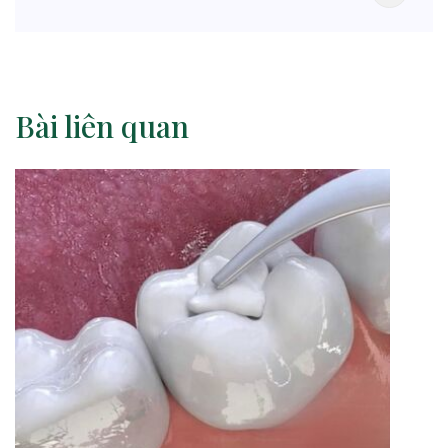
Bài liên quan