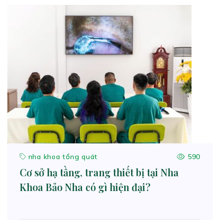
nha khoa tổng quát
590
Cơ sở hạ tầng, trang thiết bị tại Nha
Khoa Bảo Nha có gì hiện đại?