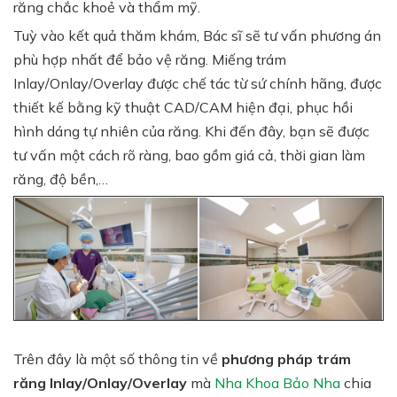
răng chắc khoẻ và thẩm mỹ.
Tuỳ vào kết quả thăm khám, Bác sĩ sẽ tư vấn phương án
phù hợp nhất để bảo vệ răng. Miếng trám
Inlay/Onlay/Overlay được chế tác từ sứ chính hãng, được
thiết kế bằng kỹ thuật CAD/CAM hiện đại, phục hồi
hình dáng tự nhiên của răng. Khi đến đây, bạn sẽ được
tư vấn một cách rõ ràng, bao gồm giá cả, thời gian làm
răng, độ bền,…
Trên đây là một số thông tin về
phương pháp trám
răng Inlay/Onlay/Overlay
mà
Nha Khoa Bảo Nha
chia