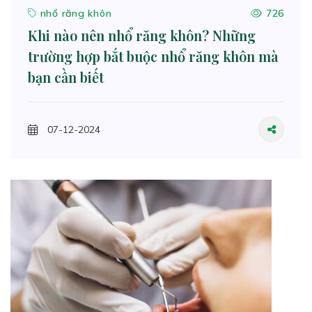
nhổ răng khôn
726
Khi nào nên nhổ răng khôn? Những
trường hợp bắt buộc nhổ răng khôn mà
bạn cần biết
07-12-2024