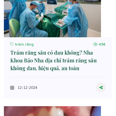
trám răng
494
Trám răng sâu có đau không? Nha
Khoa Bảo Nha địa chỉ trám răng sâu
không đau, hiệu quả, an toàn
12-12-2024