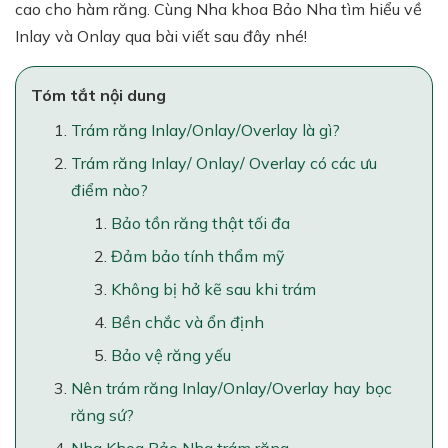
cao cho hàm răng. Cùng Nha khoa Bảo Nha tìm hiểu về
Inlay và Onlay qua bài viết sau đây nhé!
Tóm tắt nội dung
Trám răng Inlay/Onlay/Overlay là gì?
Trám răng Inlay/ Onlay/ Overlay có các ưu
điểm nào?
Bảo tồn răng thật tối đa
Đảm bảo tính thẩm mỹ
Không bị hở kẽ sau khi trám
Bền chắc và ổn định
Bảo vệ răng yếu
Nên trám răng Inlay/Onlay/Overlay hay bọc
răng sứ?