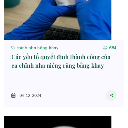
chỉnh nha bằng khay
684
Các yếu tố quyết định thành công của
ca chỉnh nha niềng răng bằng khay
04-12-2024