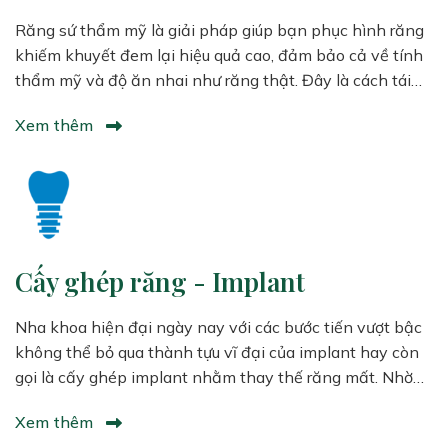
Răng sứ thẩm mỹ là giải pháp giúp bạn phục hình răng
khiếm khuyết đem lại hiệu quả cao, đảm bảo cả về tính
thẩm mỹ và độ ăn nhai như răng thật. Đây là cách tái
tạo lại răng bị hư tổn một cách tối ưu nhất...
Xem thêm
Cấy ghép răng - Implant
Nha khoa hiện đại ngày nay với các bước tiến vượt bậc
không thể bỏ qua thành tựu vĩ đại của implant hay còn
gọi là cấy ghép implant nhằm thay thế răng mất. Nhờ
có implant, mất răng không còn là cơn “ác mộng” đối với
Xem thêm
mọi người.