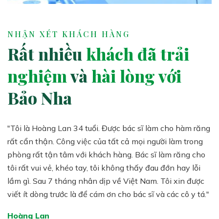
NHẬN XÉT KHÁCH HÀNG
Rất nhiều
khách đã trải
nghiệm
và
hài lòng với
Bảo Nha
"Tôi là Hoàng Lan 34 tuổi. Được bác sĩ làm cho hàm răng
Trước hết tôi gởi lời chào sức khỏe đến bác sĩ Tuấn và
Tôi là Thanh người từ xứ Úc về Việt Nam làm răng
rất cẩn thận. Công việc của tất cả mọi người làm trong
các cô y tá! Tôi đã về đến Nhật bình an và mang theo
Implant.
phòng rất tận tâm với khách hàng. Bác sĩ làm răng cho
được nụ cười đẹp về bên này!!
Tôi rất vui mừng khi mình tìm được đúng chỗ để mình có
tôi rất vui vẻ, khéo tay, tôi không thấy đau đớn hay lỗi
Thành thật cảm ơn bác sĩ rất tận tâm trong thời gian
thể có một hàm răng như ý.Trải qua 8 tháng tôi giờ đây
lầm gì. Sau 7 tháng nhân dịp về Việt Nam. Tôi xin được
qua. Chúc nha khoa Bảo Nha luôn gặp mọi sự như ý và
rất vui vẻ và hạnh phúc như người vừa tìm lại sự sống.
viết ít dòng trước là để cám ơn cho bác sĩ và các cô y tá."
tiếp tục thành công nhiều trong lãnh vực nha khoa hiện
Xin cám ơn mọi người ở nha khoa Bảo Nha đã tận tình
tại Việt Nam!!
giúp cho tôi có lại niềm tin.
Hoàng Lan