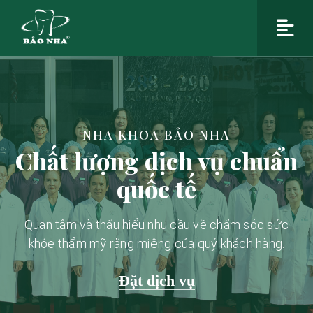
NHA KHOA BẢO NHA
Chất lượng dịch vụ chuẩn
quốc tế
Quan tâm và thấu hiểu nhu cầu về chăm sóc sức
khỏe thẩm mỹ răng miệng của quý khách hàng.
Đặt dịch vụ