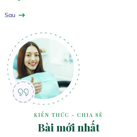
Thảo Nhi
Đặng Thị Thanh
Sau
KIẾN THỨC - CHIA SẺ
Bài mới nhất