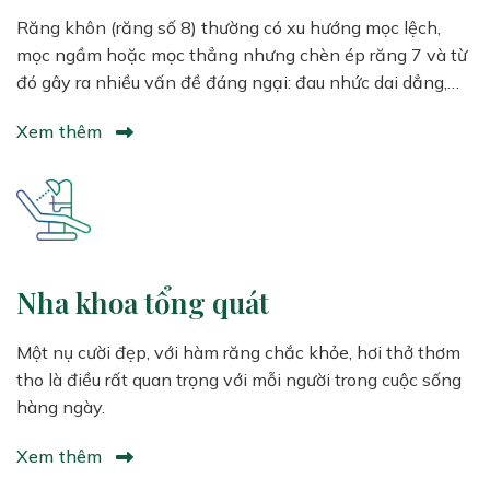
Răng khôn (răng số 8) thường có xu hướng mọc lệch,
mọc ngầm hoặc mọc thẳng nhưng chèn ép răng 7 và từ
đó gây ra nhiều vấn đề đáng ngại: đau nhức dai dẳng,
viêm lợi trùm, sâu răng và quan ngại nhất là nó mọc
Xem thêm
chèn ép vào răng 7 gây hư răng 7 và xô lệch răng
Nha khoa tổng quát
Một nụ cười đẹp, với hàm răng chắc khỏe, hơi thở thơm
tho là điều rất quan trọng với mỗi người trong cuộc sống
hàng ngày.
Xem thêm