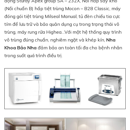
động Sturdy Apex group SA – 232X, Nồi hấp sấy khô
(Nồi chuẩn B) hấp tiệt trùng Mocon – B28 Classic, máy
đóng gói tiệt trùng Milseal Manual, tủ đèn chiếu tia cực
tím để lưu trữ và bảo quản dụng cụ trong trạng thái vô
trùng, máy rung rửa Highea…Với một hệ thống quy trình
vô trùng đúng chuẩn, nghiêm ngặt và khép kín,
Nha
Khoa Bảo Nha
đảm bảo an toàn tối đa cho bệnh nhân
trong suốt quá trình điều trị.