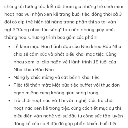
chúng tôi tương tác, kết nối tham gia những trò chơi mini
hoạt náo vui nhộn xen kẽ trong buổi tiệc, đồng thời cả 3
đội có dịp thể hiện tài năng trong phần thi so tài văn
nghệ "Cùng nhau tỏa sáng" tạo nên những giây phút
thăng hoa. Chương trình bao gồm các phần:
Lễ khai mạc: Ban Lãnh đạo của Nha khoa Bảo Nha
chia sẻ cảm xúc và phát biểu khai mạc tiệc. Cùng
nhau xem lại clip ngắn về Hành trình 18 tuổi của
Nha khoa Bảo Nha.
Nâng ly chúc mừng và cắt bánh khai tiệc.
Tiệc tối thân mật: Một bữa tiệc buffet với thực đơn
ngon miệng cùng không gian sang trọng.
Trò chơi hoạt náo và Thi văn nghệ: Các trò chơi
hoạt náo xen kẽ trong tiệc, cùng các tiết mục dự thi
biểu diễn văn nghệ với sự đầu tư công sức tập luyện
đáng kể của cả 3 đội đã góp phần khiến buổi tiệc