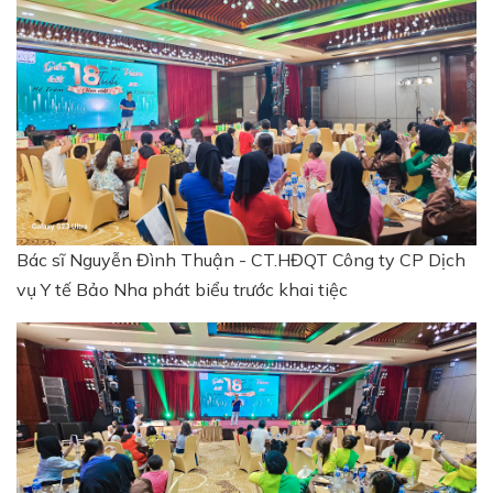
Bác sĩ Nguyễn Đình Thuận - CT.HĐQT Công ty CP Dịch
vụ Y tế Bảo Nha phát biểu trước khai tiệc