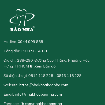
Hotline:
0944 999 888
Tổng đài:
1900 56 56 88
Địa chỉ:
288-290, Đường Cao Thắng, Phường Hòa
Hưng, TP.HCM
Xem bản đồ
Số điện thoại:
0812.118.228
-
0813.118.228
website:
https://nhakhoabaonha.com
Email:
info@nhakhoabaonha.com
Fanpage:
fb.com/nhakhoabaonha