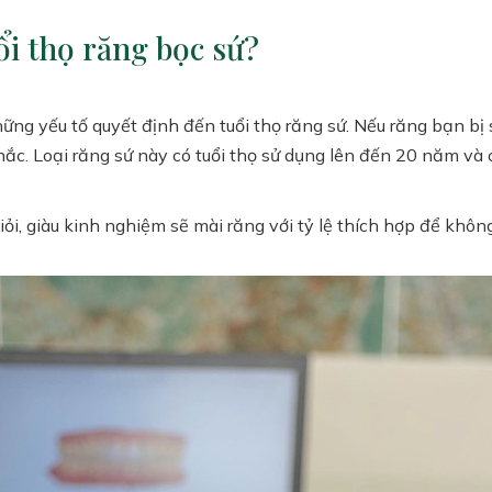
ổi thọ răng bọc sứ?
hững yếu tố quyết định đến tuổi thọ răng sứ. Nếu răng bạn b
ắc. Loại răng sứ này có tuổi thọ sử dụng lên đến 20 năm và 
iỏi, giàu kinh nghiệm sẽ mài răng với tỷ lệ thích hợp để khô