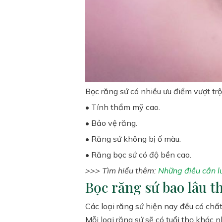
Bọc răng sứ có nhiều ưu điểm vượt trộ
• Tính thẩm mỹ cao.
• Bảo vệ răng.
• Răng sứ không bị ố màu.
• Răng bọc sứ có độ bền cao.
>>> Tìm hiểu thêm:
Những điều cần l
Bọc răng sứ bao lâu t
Các loại răng sứ hiện nay đều có chất
Mỗi loại răng sứ sẽ có tuổi thọ khác n