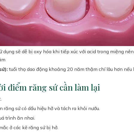
ử dụng sẽ dễ bị oxy hóa khi tiếp xúc với acid trong miệng n
năm
sứ):
tuổi thọ dao động khoảng 20 năm thậm chí lâu hơn nếu 
ời điểm răng sứ cần làm lại
.
n răng sứ có dấu hiệu hở và tách ra khỏi nướu.
á trình ăn nhai.
mắc ở các kẽ răng sứ bị hở.