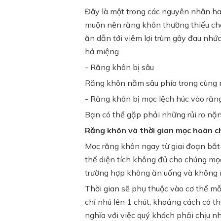
Đây là một trong các nguyên nhân ha
muộn nên răng khôn thường thiếu chỗ 
ăn dẫn tới viêm lợi trùm gây đau nhứ
há miệng.
- Răng khôn bị sâu
Răng khôn nằm sâu phía trong cùng n
- Răng khôn bị mọc lệch húc vào răng
Bạn có thể gặp phải những rủi ro nặn
Răng khôn và thời gian mọc hoàn c
Mọc răng khôn ngay từ giai đoạn bắt 
thế diện tích không đủ cho chúng mọ
trường hợp không ăn uống và không 
Thời gian sẽ phụ thuộc vào cơ thể mỗ
chỉ nhú lên 1 chút, khoảng cách có t
nghĩa với việc quý khách phải chịu n