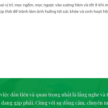
i vị trí, mọc ngầm, mọc ngược vào xương hàm và rất ít khi m
 kịp thời để tránh làm ảnh hưởng tới sức khỏe và sinh hoạt h
 việc đầu tiên và quan trọng nhất là lắng nghe và 
 đang gặp phải. Cùng với sự đồng cảm, chuyên m