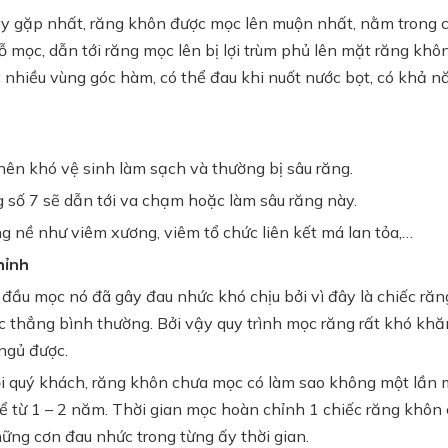
y gặp nhất, răng khôn được mọc lên muộn nhất, nằm trong c
mọc, dẫn tới răng mọc lên bị lợi trùm phủ lên mặt răng khôn
c nhiều vùng góc hàm, có thể đau khi nuốt nước bọt, có khả n
ên khó vệ sinh làm sạch và thường bị sâu răng.
 số 7 sẽ dẫn tới va chạm hoặc làm sâu răng này.
g nề như viêm xương, viêm tổ chức liên kết má lan tỏa,…
hỉnh
đầu mọc nó đã gây đau nhức khó chịu bởi vì đây là chiếc răn
c thẳng bình thường. Bởi vậy quy trình mọc răng rất khó kh
ngủ được.
i quý khách, răng khôn chưa mọc có làm sao không một lần m
hể từ 1 – 2 năm. Thời gian mọc hoàn chỉnh 1 chiếc răng khô
hững cơn đau nhức trong từng ấy thời gian.