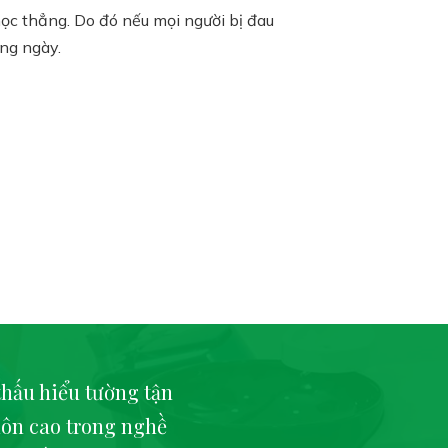
ọc thẳng. Do đó nếu mọi người bị đau
ằng ngày.
thấu hiểu tường tận
ôn cao trong nghề