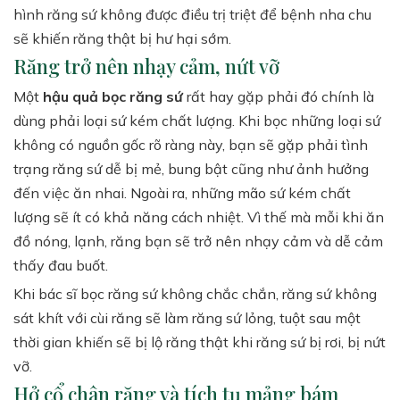
hình răng sứ không được điều trị triệt để bệnh nha chu
sẽ khiến răng thật bị hư hại sớm.
Răng trở nên nhạy cảm, nứt vỡ
Một
hậu quả bọc răng sứ
rất hay gặp phải đó chính là
dùng phải loại sứ kém chất lượng. Khi bọc những loại sứ
không có nguồn gốc rõ ràng này, bạn sẽ gặp phải tình
trạng răng sứ dễ bị mẻ, bung bật cũng như ảnh hưởng
đến việc ăn nhai. Ngoài ra, những mão sứ kém chất
lượng sẽ ít có khả năng cách nhiệt. Vì thế mà mỗi khi ăn
đồ nóng, lạnh, răng bạn sẽ trở nên nhạy cảm và dễ cảm
thấy đau buốt.
Khi bác sĩ bọc răng sứ không chắc chắn, răng sứ không
sát khít với cùi răng sẽ làm răng sứ lỏng, tuột sau một
thời gian khiến sẽ bị lộ răng thật khi răng sứ bị rơi, bị nứt
vỡ.
Hở cổ chân răng và tích tụ mảng bám