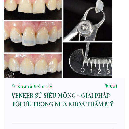
răng sứ thẩm mỹ
864
VENEER SỨ SIÊU MỎNG - GIẢI PHÁP
TỐI ƯU TRONG NHA KHOA THẨM MỸ