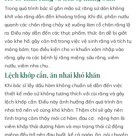
Trong quá trình bác sĩ gắn mão sứ, răng sứ dán không
khít vào răng dẫn đến khoảng trống. Khi đó, phần nướu
quanh các chân răng chảy xệ xuống làm cổ chân răng lộ
ra. Điều này dẫn đến các thực phẩm, thức ăn dễ bị giắt
vào khe hở, gây cản trở trong việc vệ sinh răng và tích tụ
mảng bám, tạo điều kiện cho vi khuẩn xâm nhập vào
răng, gây ra các bệnh lý răng miệng: sâu răng, viêm
nướu, viêm nha chu...
Lệch khớp cắn, ăn nhai khó khăn
Khi bác sĩ lấy dấu hàm không chuẩn sẽ dẫn đến việc
thiết kế mão sứ không tương thích với cùi răng và gây
lệch khớp cắn. Điều này ảnh hưởng đến quá trình ăn
nhai trở nên vô cùng khó khăn. Thậm chí sẽ gây nên
tình trạng cảm thấy mỏi cơ hàm, đau cơ... nặng hơn là
viêm khớp thái dương hàm và mọi trạng thái cử động
miệng đều trở nên đau buốt, kể cả ngáp, ăn, nói chuyện,...